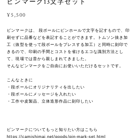
ピンマーク13文字セット
¥5,500
ピンマークは、 段ボールにピンホールで文字を記すもので、印
刷せずに品番などを表記することができます。トムソン抜き加
工（抜型を使って段ボールをプレスする加工）と同時に刻印で
きるので、印刷の手間とコストを省けるエコな識別方法とし
て、現場では昔から親しまれてきました。
そんなピンマークをご自由にお使いいただけるセットです。
こんなときに
・段ボールにオリジナリティを出したい
・段ボールにメッセージを入れたい
・工作や皮製品、立体造形作品に刻印したい
ピンマークについてもっと知りたい方はこちら
https://camishimai.net/goods/pin-mark-set.html